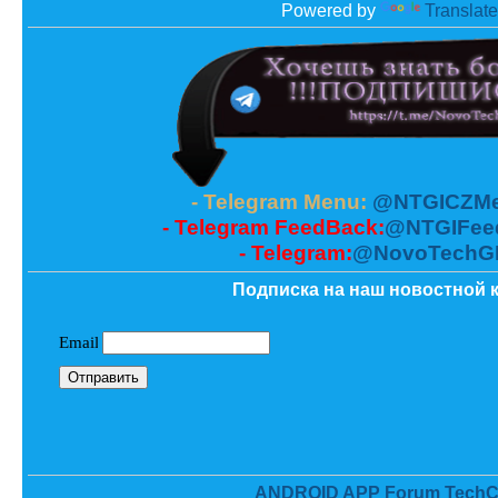
Powered by
Translate
- Telegram Menu:
@NTGICZMe
- Telegram FeedBack:
@NTGIFee
- Telegram:
@NovoTechG
Подписка на наш новостной к
ANDROID APP Forum TechC