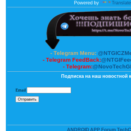
Powered by
Translate
- Telegram Menu:
@NTGICZMe
- Telegram FeedBack:
@NTGIFee
- Telegram:
@NovoTechG
Подписка на наш новостной к
ANDROID APP Forum TechC