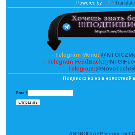
Powered by
Translate
- Telegram Menu:
@NTGICZMe
- Telegram FeedBack:
@NTGIFee
- Telegram:
@NovoTechG
Подписка на наш новостной к
ANDROID APP Forum TechC