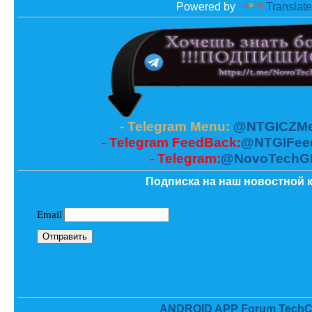
Powered by
Translate
- Telegram Menu:
@NTGICZMe
- Telegram FeedBack:
@NTGIFee
- Telegram:
@NovoTechG
Подписка на наш новостной к
ANDROID APP Forum TechC