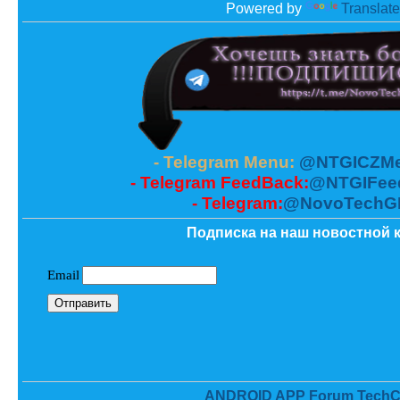
Powered by
Translate
- Telegram Menu:
@NTGICZMe
- Telegram FeedBack:
@NTGIFee
- Telegram:
@NovoTechG
Подписка на наш новостной к
ANDROID APP Forum TechC