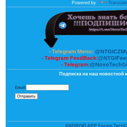
Powered by
Translate
- Telegram Menu:
@NTGICZMe
- Telegram FeedBack:
@NTGIFee
- Telegram:
@NovoTechG
Подписка на наш новостной к
ANDROID APP Forum TechC