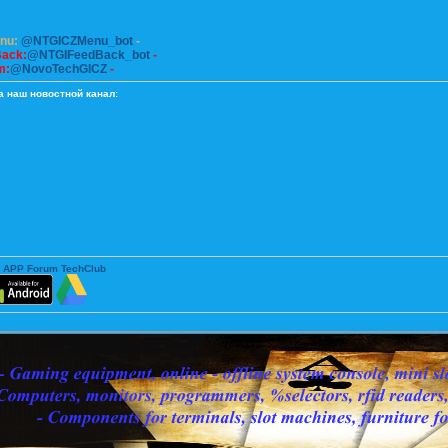
enu:
@NTGICZMenu_bot
-
Back:
@NTGIFeedBack_bot
-
m:
@NovoTechGICZ
-
а наш новостной канал:
 APP Forum TechClub