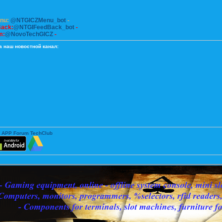
enu:
@NTGICZMenu_bot
-
Back:
@NTGIFeedBack_bot
-
m:
@NovoTechGICZ
-
а наш новостной канал:
 APP Forum TechClub