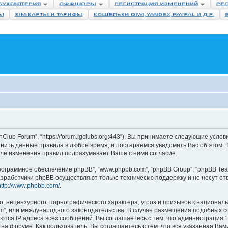
lub Forum”, “https://forum.igclubs.org:443”), Вы принимаете следующие усло
енить данные правила в любое время, и постараемся уведомить Вас об этом.
сле изменения правил подразумевает Ваше с ними согласие.
ограммное обеспечение phpBB”, “www.phpbb.com”, “phpBB Group”, “phpBB Tea
азработчики phpBB осуществляют только техническю поддержку и не несут о
http://www.phpbb.com/
.
, нецензурного, порнографического характера, угроз и призывов к национал
rum”, или международного законодательства. В случае размещения подобных
ются IP адреса всех сообщений. Вы соглашаетесь с тем, что администрация “
на форуме. Как пользователь, Вы соглашаетесь с тем, что вся указанная Вам