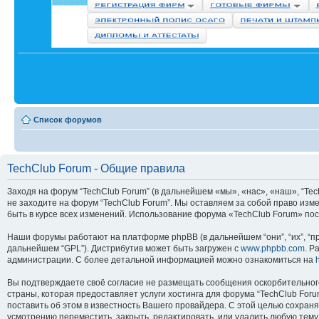
Список форумов
TechClub Forum - Общие правила
Заходя на форум “TechClub Forum” (в дальнейшем «мы», «нас», «наш», “TechC
не заходите на форум “TechClub Forum”. Мы оставляем за собой право изм
быть в курсе всех изменений. Использование форума «TechClub Forum» по
Наши форумы работают на платформе phpBB (в дальнейшем “они”, “их”, “пр
дальнейшем “GPL”). Дистрибутив может быть загружен с
www.phpbb.com
. Р
администрации. С более детальной информацией можно ознакомиться на
Вы подтверждаете своё согласие не размещать сообщения оскорбительного
страны, которая предоставляет услуги хостинга для форума “TechClub Fo
поставить об этом в известность Вашего провайдера. С этой целью сохраня
усмотрению переместить, закрыть, редактировать, или удалить любую тему 