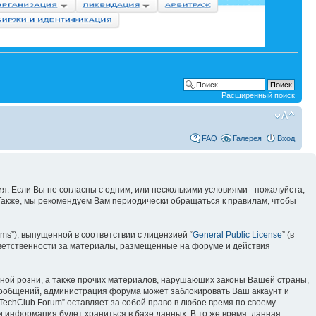
Расширенный поиск
FAQ
Галерея
Вход
вия. Если Вы не согласны с одним, или несколькими условиями - пожалуйста,
 Также, мы рекомендуем Вам периодически обращаться к правилам, чтобы
ms”), выпущенной в соответствии с лицензией “
General Public License
” (в
тветственности за материалы, размещенные на форуме и действия
ьной розни, а также прочих материалов, нарушаюших законы Вашей страны,
 сообщений, администрация форума может заблокировать Ваш аккаунт и
TechClub Forum” оставляет за собой право в любое время по своему
и информация будет храниться в базе данных. В то же время, данная