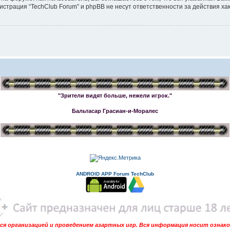
страция “TechClub Forum” и phpBB не несут ответственности за действия хак
"Зрители видят больше, нежели игрок."
Бальтасар Грасиан-и-Моралес
ANDROID APP Forum TechClub
я организацией и проведением азартных игр. Вся информация носит ознак