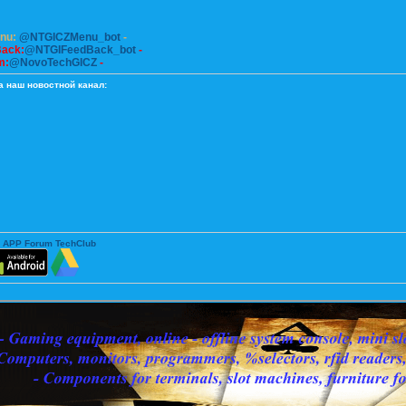
enu:
@NTGICZMenu_bot
-
Back:
@NTGIFeedBack_bot
-
m:
@NovoTechGICZ
-
а наш новостной канал:
 APP Forum TechClub