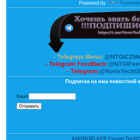
Powered by
Translate
- Telegram Menu:
@NTGICZMe
- Telegram FeedBack:
@NTGIFee
- Telegram:
@NovoTechG
Подписка на наш новостной к
ANDROID APP Forum TechC