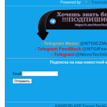
Powered by
Translate
- Telegram Menu:
@NTGICZMe
- Telegram FeedBack:
@NTGIFee
- Telegram:
@NovoTechG
Подписка на наш новостной к
ANDROID APP Forum TechC