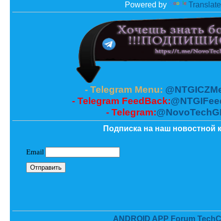
Powered by
Translate
- Telegram Menu:
@NTGICZMe
- Telegram FeedBack:
@NTGIFee
- Telegram:
@NovoTechG
Подписка на наш новостной к
ANDROID APP Forum TechC