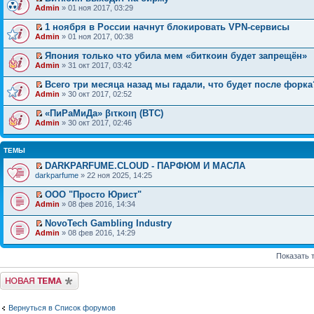
Admin
» 01 ноя 2017, 03:29
1 ноября в России начнут блокировать VPN-сервисы
Admin
» 01 ноя 2017, 00:38
Япония только что убила мем «биткоин будет запрещён»
Admin
» 31 окт 2017, 03:42
Всего три месяца назад мы гадали, что будет после форка
Admin
» 30 окт 2017, 02:52
«ПиРаМиДа» βιτκοιη (BTC)
Admin
» 30 окт 2017, 02:46
ТЕМЫ
DARKPARFUME.CLOUD - ПАРФЮМ И МАСЛА
darkparfume
» 22 ноя 2025, 14:25
ООО "Просто Юрист"
Admin
» 08 фев 2016, 14:34
NovoTech Gambling Industry
Admin
» 08 фев 2016, 14:29
Показать 
Начать новую тему
Вернуться в Список форумов