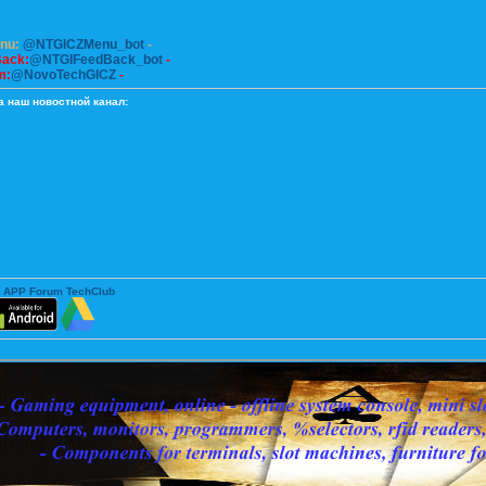
enu:
@NTGICZMenu_bot
-
Back:
@NTGIFeedBack_bot
-
m:
@NovoTechGICZ
-
а наш новостной канал:
 APP Forum TechClub