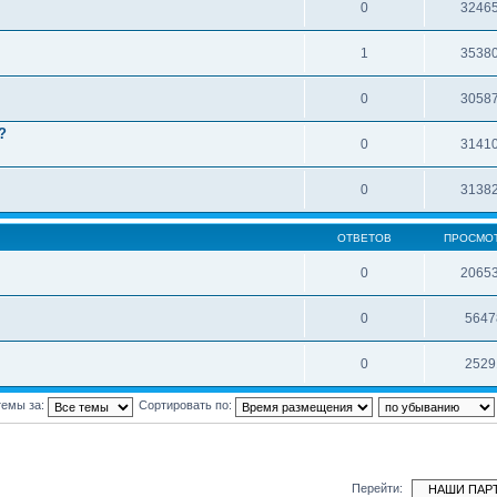
0
3246
1
3538
0
3058
?
0
3141
0
3138
ОТВЕТОВ
ПРОСМО
0
2065
0
5647
0
2529
темы за:
Сортировать по:
Перейти: