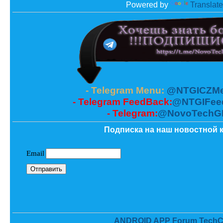
Powered by
Translate
- Telegram Menu:
@NTGICZMe
- Telegram FeedBack:
@NTGIFee
- Telegram:
@NovoTechG
Подписка на наш новостной к
ANDROID APP Forum TechC