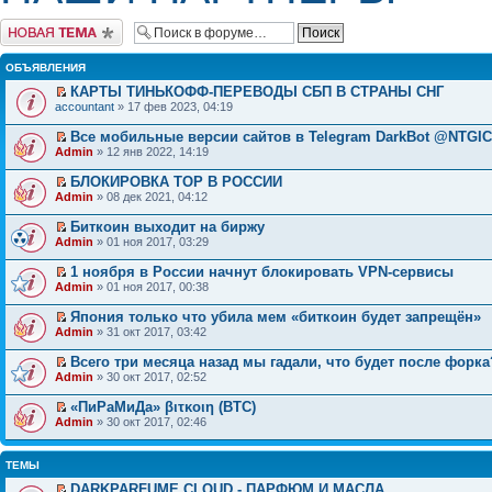
Начать новую тему
ОБЪЯВЛЕНИЯ
КАРТЫ ТИНЬКОФФ-ПЕРЕВОДЫ СБП В СТРАНЫ СНГ
accountant
» 17 фев 2023, 04:19
Все мобильные версии сайтов в Telegram DarkBot @NTGI
Admin
» 12 янв 2022, 14:19
БЛОКИРОВКА ТОР В РОССИИ
Admin
» 08 дек 2021, 04:12
Биткоин выходит на биржу
Admin
» 01 ноя 2017, 03:29
1 ноября в России начнут блокировать VPN-сервисы
Admin
» 01 ноя 2017, 00:38
Япония только что убила мем «биткоин будет запрещён»
Admin
» 31 окт 2017, 03:42
Всего три месяца назад мы гадали, что будет после форка
Admin
» 30 окт 2017, 02:52
«ПиРаМиДа» βιτκοιη (BTC)
Admin
» 30 окт 2017, 02:46
ТЕМЫ
DARKPARFUME.CLOUD - ПАРФЮМ И МАСЛА