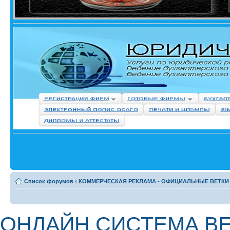
Список форумов
‹
КОММЕРЧЕСКАЯ РЕКЛАМА - ОФИЦИАЛЬНЫЕ ВЕТКИ
ОНЛАЙН СИСТЕМА BE