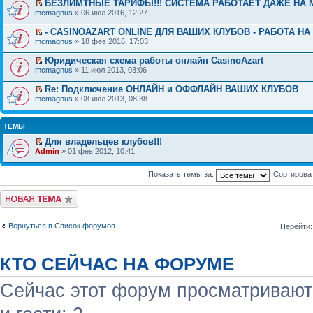
БЕЗЛИМТНЫЕ ТАРИФЫ!!! СИСТЕМА РАБОТАЕТ ДАЖЕ НА
mcmagnus
» 06 июл 2016, 12:27
- CASINOAZART ONLINE ДЛЯ ВАШИХ КЛУБОВ - РАБОТА Н
mcmagnus
» 18 фев 2016, 17:03
Юридическая схема работы онлайн CasinoAzart
mcmagnus
» 11 июл 2013, 03:06
Re: Подключение ОНЛАЙН и ОФФЛАЙН ВАШИХ КЛУБОВ
mcmagnus
» 08 июл 2013, 08:38
ТЕМЫ
Для владельцев клубов!!!
Admin
» 01 фев 2012, 10:41
Показать темы за:
Сортирова
Начать новую тему
Вернуться в Список форумов
Перейти:
КТО СЕЙЧАС НА ФОРУМЕ
Сейчас этот форум просматривают: