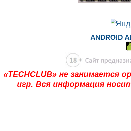
ANDROID A
«TECHCLUB» не занимается ор
игр. Вся информация носи