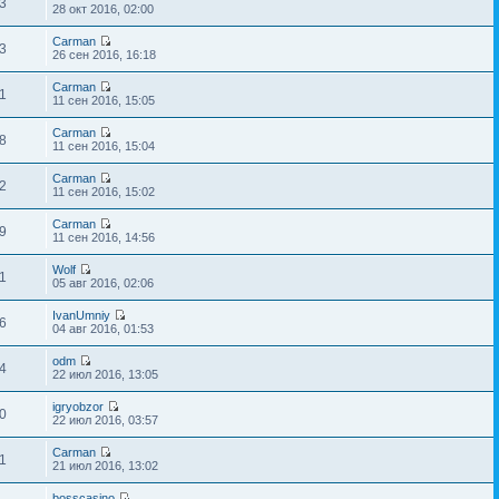
3
28 окт 2016, 02:00
Carman
3
26 сен 2016, 16:18
Carman
1
11 сен 2016, 15:05
Carman
8
11 сен 2016, 15:04
Carman
2
11 сен 2016, 15:02
Carman
9
11 сен 2016, 14:56
Wolf
1
05 авг 2016, 02:06
IvanUmniy
6
04 авг 2016, 01:53
odm
4
22 июл 2016, 13:05
igryobzor
0
22 июл 2016, 03:57
Carman
1
21 июл 2016, 13:02
bosscasino