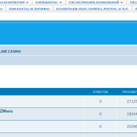
LINE CASINO
ОТВЕТОВ
ПРОСМО
0
2712
CZMenu
0
1924
0
2029