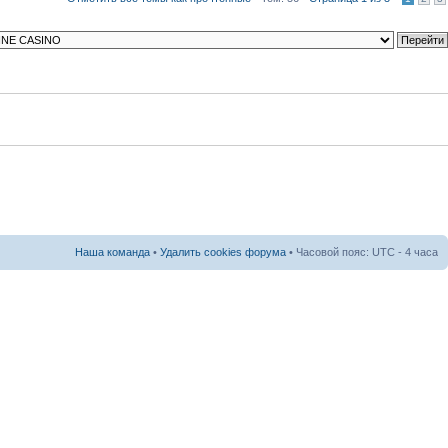
Наша команда
•
Удалить cookies форума
• Часовой пояс: UTC - 4 часа