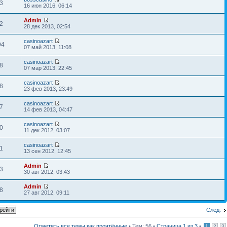
3
16 июн 2016, 06:14
Admin
2
28 дек 2013, 02:54
casinoazart
94
07 май 2013, 11:08
casinoazart
8
07 мар 2013, 22:45
casinoazart
8
23 фев 2013, 23:49
casinoazart
7
14 фев 2013, 04:47
casinoazart
0
11 дек 2012, 03:07
casinoazart
1
13 сен 2012, 12:45
Admin
3
30 авг 2012, 03:43
Admin
8
27 авг 2012, 09:11
След.
Отметить все темы как прочтённые
• Тем: 56 •
Страница
1
из
3
•
1
2
3