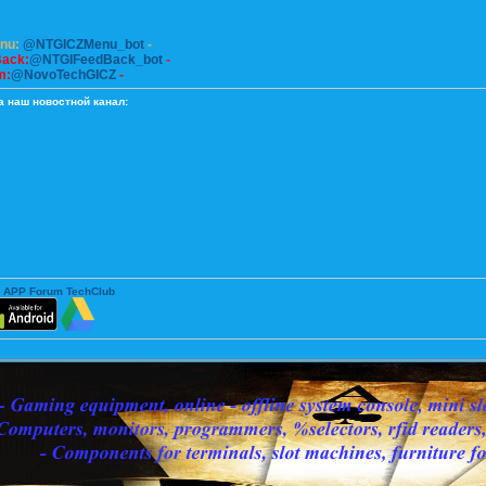
enu:
@NTGICZMenu_bot
-
Back:
@NTGIFeedBack_bot
-
m:
@NovoTechGICZ
-
а наш новостной канал:
 APP Forum TechClub