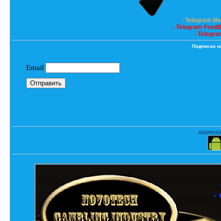
- Telegram M
- Telegram Feed
- Telegra
Подписка н
ANDROID