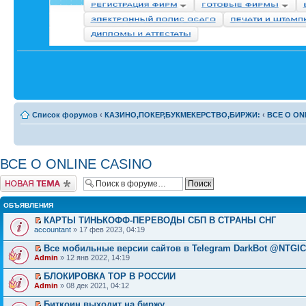
Список форумов
‹
КАЗИНО,ПОКЕР,БУКМЕКЕРСТВО,БИРЖИ:
‹
ВСЕ О ON
ВСЕ О ONLINE CASINO
Начать новую тему
ОБЪЯВЛЕНИЯ
КАРТЫ ТИНЬКОФФ-ПЕРЕВОДЫ СБП В СТРАНЫ СНГ
accountant
» 17 фев 2023, 04:19
Все мобильные версии сайтов в Telegram DarkBot @NTGI
Admin
» 12 янв 2022, 14:19
БЛОКИРОВКА ТОР В РОССИИ
Admin
» 08 дек 2021, 04:12
Биткоин выходит на биржу