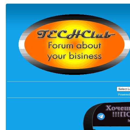
Powered