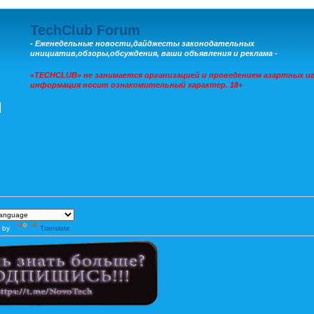
TechClub Forum
- Еженедельные новости,дайджесты законодательных
инициатив,обзоры,обсуждения, ваши объявления и реклама -
«TECHCLUB» не занимается организацией и проведением азартных иг
информация носит ознакомительный характер. 18+
 by
Translate