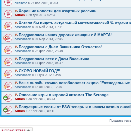
olesiame
» 27 ноя 2015, 05:03
Хорошие новости для азартных россиян.
Admin
» 28 дек 2013, 02:54
Хотели бы видеть актуальный математический % отдачи 
casinoazart
» 07 май 2013, 11:08
Поздравляем наших дорогих женщин с 8 МАРТА!
casinoazart
» 07 мар 2013, 22:45
Поздравляем с Днем Защитника Отечества!
casinoazart
» 23 фев 2013, 23:49
Поздравляем всех с Днем Валентина
casinoazart
» 14 фев 2013, 04:47
СКОРО НОВЫЙ ГОД!!!
casinoazart
» 11 дек 2012, 03:07
Наше онлайн казино возобновляет акцию "Еженедельные
casinoazart
» 13 сен 2012, 12:45
Описание игры в игровой автомат The Scrooge
Admin
» 30 авг 2012, 03:43
Популярные слоты от B3W теперь и в нашем казино онлай
Admin
» 27 авг 2012, 09:11
Показать темы
Начать новую тему