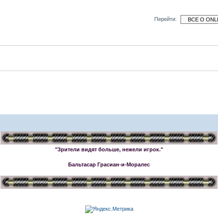
Перейти:
"Зрители видят больше, нежели игрок."
Бальтасар Грасиан-и-Моралес