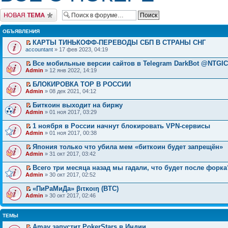
Начать новую тему
ОБЪЯВЛЕНИЯ
КАРТЫ ТИНЬКОФФ-ПЕРЕВОДЫ СБП В СТРАНЫ СНГ
accountant
» 17 фев 2023, 04:19
Все мобильные версии сайтов в Telegram DarkBot @NTGI
Admin
» 12 янв 2022, 14:19
БЛОКИРОВКА ТОР В РОССИИ
Admin
» 08 дек 2021, 04:12
Биткоин выходит на биржу
Admin
» 01 ноя 2017, 03:29
1 ноября в России начнут блокировать VPN-сервисы
Admin
» 01 ноя 2017, 00:38
Япония только что убила мем «биткоин будет запрещён»
Admin
» 31 окт 2017, 03:42
Всего три месяца назад мы гадали, что будет после форка
Admin
» 30 окт 2017, 02:52
«ПиРаМиДа» βιτκοιη (BTC)
Admin
» 30 окт 2017, 02:46
ТЕМЫ
Amay запустит PokerStars в Индии