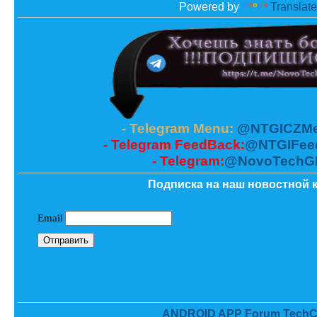
Powered by
Translate
- Telegram Menu:
@NTGICZMe
- Telegram FeedBack:
@NTGIFee
- Telegram:
@NovoTechG
Подписка на наш новостной к
ANDROID APP Forum TechC