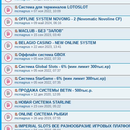
Система для терминалов LOTOSLOT
mcmagnus
» 07 ноя 2022, 10:09
OFFLINE SYSTEM NOVOMG - 2 (Novomatic Novoline CF)
mcmagnus
» 09 май 2024, 06:16
MACLUB - БЕЗ "ЗАЛОВ"
mcmagnus
» 15 сен 2023, 03:40
BELAGIO CASINO - NEW ONLINE SYSTEM
mcmagnus
» 22 июл 2023, 13:41
Оффлайн система GBOX
mcmagnus
» 05 ноя 2022, 07:33
Система Global Slots - 6% (мин лимит 300тыс.кр)
mcmagnus
» 05 ноя 2022, 07:37
Система StarGame - 6% (мин лимит 300тыс.кр)
mcmagnus
» 05 ноя 2022, 07:35
ПРОДАЖА СИСТЕМЫ BETIN - 500тыc.р.
mcmagnus
» 12 дек 2020, 12:05
НОВАЯ СИСТЕМА STARLINE
mcmagnus
» 23 сен 2020, 05:22
ONLINE СИСТЕМА РЫБКИ
mcmagnus
» 26 апр 2019, 07:55
IMPERIAL SLOTS ВСЕ РАЗНООБРАЗИЕ ИГРОВЫХ ПЛАТФО
mcmagnus
» 04 апр 2019, 05:04