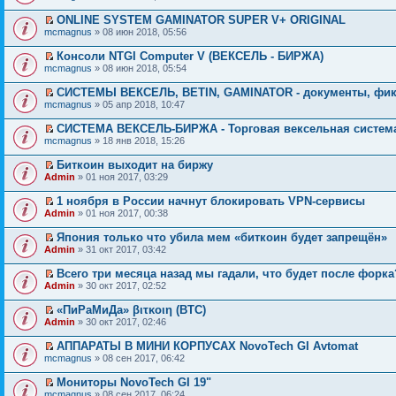
ONLINE SYSTEM GAMINATOR SUPER V+ ORIGINAL
mcmagnus
» 08 июн 2018, 05:56
Консоли NTGI Computer V (ВЕКСЕЛЬ - БИРЖА)
mcmagnus
» 08 июн 2018, 05:54
СИСТЕМЫ ВЕКСЕЛЬ, BETIN, GAMINATOR - документы, фик
mcmagnus
» 05 апр 2018, 10:47
СИСТЕМА ВЕКСЕЛЬ-БИРЖА - Торговая вексельная систем
mcmagnus
» 18 янв 2018, 15:26
Биткоин выходит на биржу
Admin
» 01 ноя 2017, 03:29
1 ноября в России начнут блокировать VPN-сервисы
Admin
» 01 ноя 2017, 00:38
Япония только что убила мем «биткоин будет запрещён»
Admin
» 31 окт 2017, 03:42
Всего три месяца назад мы гадали, что будет после форка
Admin
» 30 окт 2017, 02:52
«ПиРаМиДа» βιτκοιη (BTC)
Admin
» 30 окт 2017, 02:46
АППАРАТЫ В МИНИ КОРПУСАХ NovoTech GI Avtomat
mcmagnus
» 08 сен 2017, 06:42
Мониторы NovoTech GI 19"
mcmagnus
» 08 сен 2017, 06:24