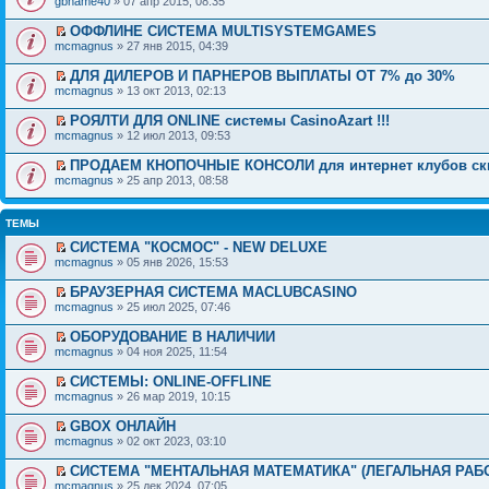
gbname40
» 07 апр 2015, 08:35
ОФФЛИНЕ СИСТЕМА MULTISYSTEMGAMES
mcmagnus
» 27 янв 2015, 04:39
ДЛЯ ДИЛЕРОВ И ПАРНЕРОВ ВЫПЛАТЫ ОТ 7% до 30%
mcmagnus
» 13 окт 2013, 02:13
РОЯЛТИ ДЛЯ ONLINE системы CasinoAzart !!!
mcmagnus
» 12 июл 2013, 09:53
ПРОДАЕМ КНОПОЧНЫЕ КОНСОЛИ для интернет клубов ск
mcmagnus
» 25 апр 2013, 08:58
ТЕМЫ
СИСТЕМА "КОСМОС" - NEW DELUXE
mcmagnus
» 05 янв 2026, 15:53
БРАУЗЕРНАЯ СИСТЕМА MACLUBCASINO
mcmagnus
» 25 июл 2025, 07:46
ОБОРУДОВАНИЕ В НАЛИЧИИ
mcmagnus
» 04 ноя 2025, 11:54
СИСТЕМЫ: ONLINE-OFFLINE
mcmagnus
» 26 мар 2019, 10:15
GBOX ОНЛАЙН
mcmagnus
» 02 окт 2023, 03:10
СИСТЕМА "МЕНТАЛЬНАЯ МАТЕМАТИКА" (ЛЕГАЛЬНАЯ РАБ
mcmagnus
» 25 дек 2024, 07:05