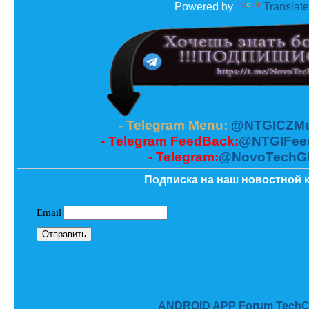
Powered by
Translate
- Telegram Menu:
@NTGICZMe
- Telegram FeedBack:
@NTGIFee
- Telegram:
@NovoTechG
Подписка на наш новостной к
ANDROID APP Forum TechC