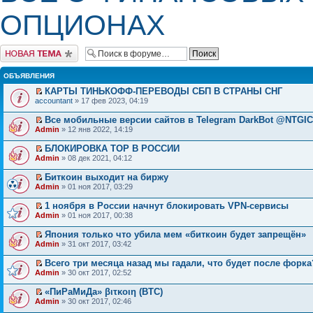
ОПЦИОНАХ
Начать новую тему
ОБЪЯВЛЕНИЯ
КАРТЫ ТИНЬКОФФ-ПЕРЕВОДЫ СБП В СТРАНЫ СНГ
accountant
» 17 фев 2023, 04:19
Все мобильные версии сайтов в Telegram DarkBot @NTGI
Admin
» 12 янв 2022, 14:19
БЛОКИРОВКА ТОР В РОССИИ
Admin
» 08 дек 2021, 04:12
Биткоин выходит на биржу
Admin
» 01 ноя 2017, 03:29
1 ноября в России начнут блокировать VPN-сервисы
Admin
» 01 ноя 2017, 00:38
Япония только что убила мем «биткоин будет запрещён»
Admin
» 31 окт 2017, 03:42
Всего три месяца назад мы гадали, что будет после форка
Admin
» 30 окт 2017, 02:52
«ПиРаМиДа» βιτκοιη (BTC)
Admin
» 30 окт 2017, 02:46