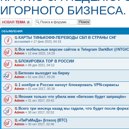
ИГОРНОГО БИЗНЕСА.
Начать новую тему
ОБЪЯВЛЕНИЯ
КАРТЫ ТИНЬКОФФ-ПЕРЕВОДЫ СБП В СТРАНЫ СНГ
accountant
» 17 фев 2023, 04:19
Все мобильные версии сайтов в Telegram DarkBot @NTGI
Admin
» 12 янв 2022, 14:19
БЛОКИРОВКА ТОР В РОССИИ
Admin
» 08 дек 2021, 04:12
Биткоин выходит на биржу
Admin
» 01 ноя 2017, 03:29
1 ноября в России начнут блокировать VPN-сервисы
Admin
» 01 ноя 2017, 00:38
Япония только что убила мем «биткоин будет запрещён»
Admin
» 31 окт 2017, 03:42
Всего три месяца назад мы гадали, что будет после форка
Admin
» 30 окт 2017, 02:52
«ПиРаМиДа» βιτκοιη (BTC)
Admin
» 30 окт 2017, 02:46