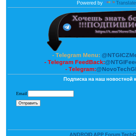
Powered by
Translate
- Telegram Menu:
@NTGICZMe
- Telegram FeedBack:
@NTGIFee
- Telegram:
@NovoTechG
Подписка на наш новостной к
ANDROID APP Forum TechC