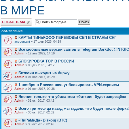
В МИРЕ
Начать новую тему
ОБЪЯВЛЕНИЯ
КАРТЫ ТИНЬКОФФ-ПЕРЕВОДЫ СБП В СТРАНЫ СНГ
accountant
» 17 фев 2023, 04:19
Все мобильные версии сайтов в Telegram DarkBot @NTGI
Admin
» 12 янв 2022, 14:19
БЛОКИРОВКА ТОР В РОССИИ
Admin
» 08 дек 2021, 04:12
Биткоин выходит на биржу
Admin
» 01 ноя 2017, 03:29
1 ноября в России начнут блокировать VPN-сервисы
Admin
» 01 ноя 2017, 00:38
Япония только что убила мем «биткоин будет запрещён»
Admin
» 31 окт 2017, 03:42
Всего три месяца назад мы гадали, что будет после форка
Admin
» 30 окт 2017, 02:52
«ПиРаМиДа» βιτκοιη (BTC)
Admin
» 30 окт 2017, 02:46