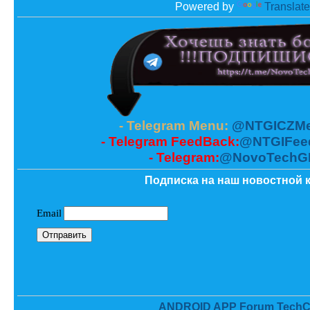
Powered by
Translate
- Telegram Menu:
@NTGICZMe
- Telegram FeedBack:
@NTGIFee
- Telegram:
@NovoTechG
Подписка на наш новостной к
ANDROID APP Forum TechC