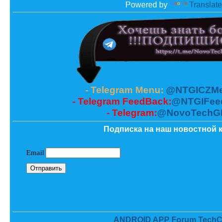
Powered by
Translate
- Telegram Menu:
@NTGICZMe
- Telegram FeedBack:
@NTGIFee
- Telegram:
@NovoTechG
Подписка на наш новостной к
ANDROID APP Forum TechC