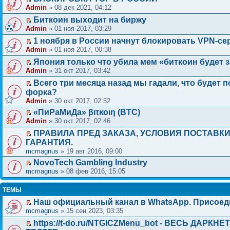
Admin
» 08 дек 2021, 04:12
Биткоин выходит на биржу
Admin
» 01 ноя 2017, 03:29
1 ноября в России начнут блокировать VPN-с
Admin
» 01 ноя 2017, 00:38
Япония только что убила мем «биткоин будет 
Admin
» 31 окт 2017, 03:42
Всего три месяца назад мы гадали, что будет п
форка?
Admin
» 30 окт 2017, 02:52
«ПиРаМиДа» βιτκοιη (BTC)
Admin
» 30 окт 2017, 02:46
ПРАВИЛА ПРЕД ЗАКАЗА, УСЛОВИЯ ПОСТАВКИ
ГАРАНТИЯ.
mcmagnus
» 19 авг 2016, 09:00
NovoTech Gambling Industry
mcmagnus
» 08 фев 2016, 15:05
ТЕМЫ
Наш официальный канал в WhatsApp. Присоед
mcmagnus
» 15 сен 2023, 03:35
https://t-do.ru/NTGICZMenu_bot - ВЕСЬ ДАРКН