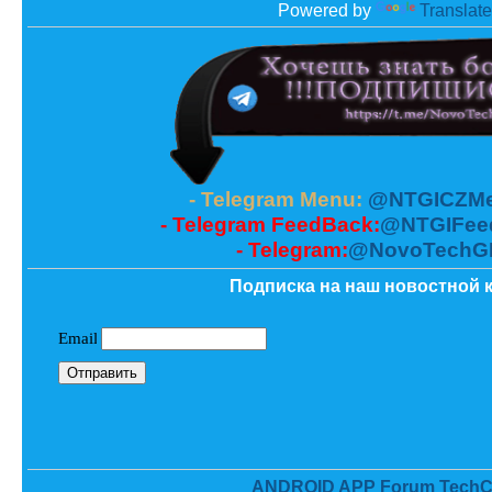
Powered by
Translate
- Telegram Menu:
@NTGICZMe
- Telegram FeedBack:
@NTGIFee
- Telegram:
@NovoTechG
Подписка на наш новостной к
ANDROID APP Forum TechC