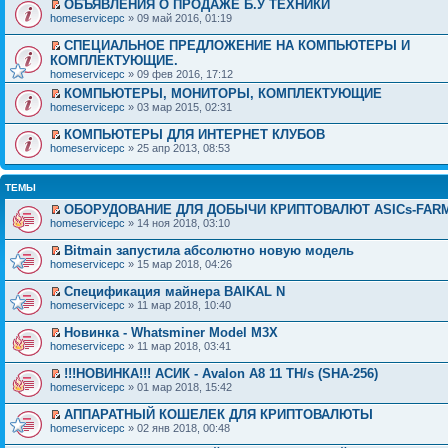
ОБЪЯВЛЕНИЯ О ПРОДАЖЕ Б.У ТЕХНИКИ
homeservicepc
» 09 май 2016, 01:19
СПЕЦИАЛЬНОЕ ПРЕДЛОЖЕНИЕ НА КОМПЬЮТЕРЫ И
КОМПЛЕКТУЮЩИЕ.
homeservicepc
» 09 фев 2016, 17:12
КОМПЬЮТЕРЫ, МОНИТОРЫ, КОМПЛЕКТУЮЩИЕ
homeservicepc
» 03 мар 2015, 02:31
КОМПЬЮТЕРЫ ДЛЯ ИНТЕРНЕТ КЛУБОВ
homeservicepc
» 25 апр 2013, 08:53
ТЕМЫ
ОБОРУДОВАНИЕ ДЛЯ ДОБЫЧИ КРИПТОВАЛЮТ ASICs-FAR
homeservicepc
» 14 ноя 2018, 03:10
Bitmain запустила абсолютно новую модель
homeservicepc
» 15 мар 2018, 04:26
Спецификация майнера BAIKAL N
homeservicepc
» 11 мар 2018, 10:40
Новинка - Whatsminer Model M3X
homeservicepc
» 11 мар 2018, 03:41
!!!НОВИНКА!!! АСИК - Avalon A8 11 TH/s (SHA-256)
homeservicepc
» 01 мар 2018, 15:42
АППАРАТНЫЙ КОШЕЛЕК ДЛЯ КРИПТОВАЛЮТЫ
homeservicepc
» 02 янв 2018, 00:48