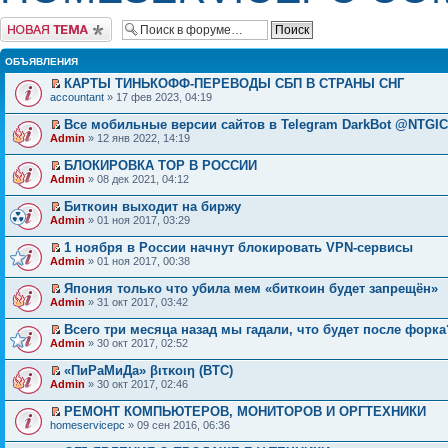
Начать новую тему
ОБЪЯВЛЕНИЯ
КАРТЫ ТИНЬКОФФ-ПЕРЕВОДЫ СБП В СТРАНЫ СНГ
accountant
» 17 фев 2023, 04:19
Все мобильные версии сайтов в Telegram DarkBot @NTGI
Admin
» 12 янв 2022, 14:19
БЛОКИРОВКА ТОР В РОССИИ
Admin
» 08 дек 2021, 04:12
Биткоин выходит на биржу
Admin
» 01 ноя 2017, 03:29
1 ноября в России начнут блокировать VPN-сервисы
Admin
» 01 ноя 2017, 00:38
Япония только что убила мем «биткоин будет запрещён»
Admin
» 31 окт 2017, 03:42
Всего три месяца назад мы гадали, что будет после форка
Admin
» 30 окт 2017, 02:52
«ПиРаМиДа» βιτκοιη (BTC)
Admin
» 30 окт 2017, 02:46
РЕМОНТ КОМПЬЮТЕРОВ, МОНИТОРОВ И ОРГТЕХНИКИ
homeservicepc
» 09 сен 2016, 06:36