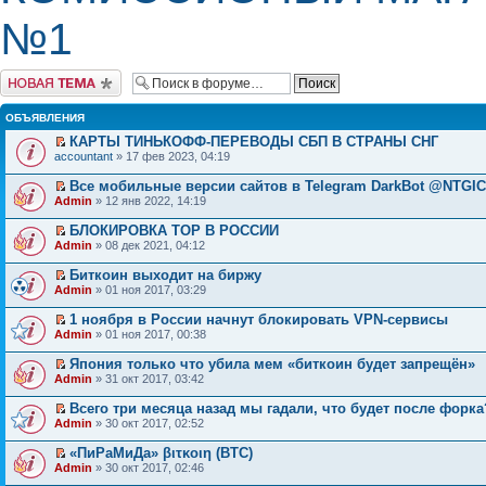
№1
Начать новую тему
ОБЪЯВЛЕНИЯ
КАРТЫ ТИНЬКОФФ-ПЕРЕВОДЫ СБП В СТРАНЫ СНГ
accountant
» 17 фев 2023, 04:19
Все мобильные версии сайтов в Telegram DarkBot @NTGI
Admin
» 12 янв 2022, 14:19
БЛОКИРОВКА ТОР В РОССИИ
Admin
» 08 дек 2021, 04:12
Биткоин выходит на биржу
Admin
» 01 ноя 2017, 03:29
1 ноября в России начнут блокировать VPN-сервисы
Admin
» 01 ноя 2017, 00:38
Япония только что убила мем «биткоин будет запрещён»
Admin
» 31 окт 2017, 03:42
Всего три месяца назад мы гадали, что будет после форка
Admin
» 30 окт 2017, 02:52
«ПиРаМиДа» βιτκοιη (BTC)
Admin
» 30 окт 2017, 02:46