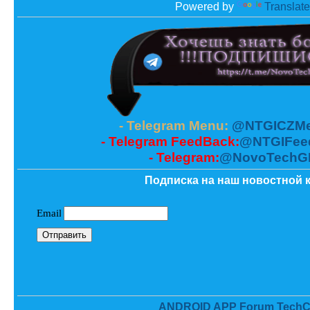
Powered by
Translate
- Telegram Menu:
@NTGICZMe
- Telegram FeedBack:
@NTGIFee
- Telegram:
@NovoTechG
Подписка на наш новостной к
ANDROID APP Forum TechC