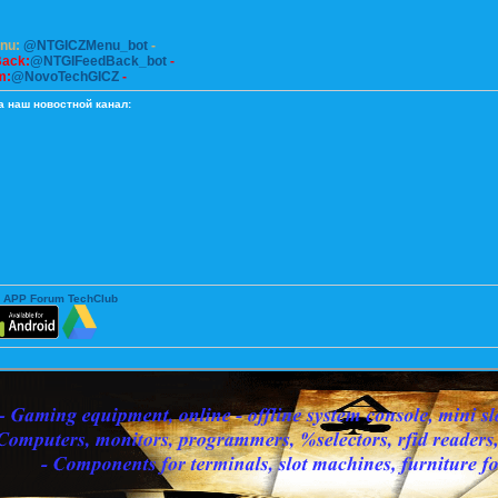
enu:
@NTGICZMenu_bot
-
Back:
@NTGIFeedBack_bot
-
m:
@NovoTechGICZ
-
а наш новостной канал:
 APP Forum TechClub