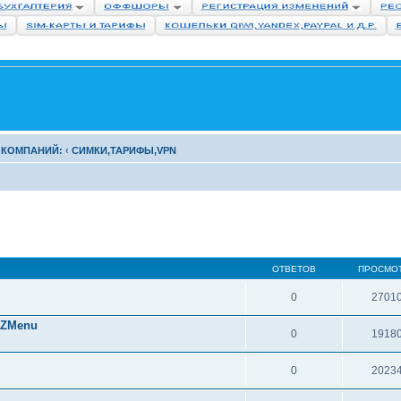
 КОМПАНИЙ:
‹
СИМКИ,ТАРИФЫ,VPN
ОТВЕТОВ
ПРОСМО
0
2701
CZMenu
0
1918
0
2023