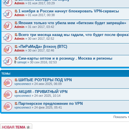
Admin
» 01 ноя 2017, 03:29
1 ноября в России начнут блокировать VPN-сервисы
Admin
» 01 ноя 2017, 00:38
Япония только что убила мем «биткоин будет запрещён»
Admin
» 31 окт 2017, 03:42
Всего три месяца назад мы гадали, что будет после форка
Admin
» 30 окт 2017, 02:52
«ПиРаМиДа» βιτκοιη (BTC)
Admin
» 30 окт 2017, 02:46
Сим-карты оптом и в розницу . Москва и регионы
simopt
» 30 сен 2016, 02:53
ТЕМЫ
ШИТЫЕ РОУТЕРЫ ПОД VPN
vpnconnect
» 24 июн 2025, 06:09
АКЦИЯ - ПРИВАТНЫЙ VPN
vpnconnect
» 24 окт 2025, 10:14
Партнерское предложение по VPN
vpnconnect
» 24 фев 2025, 05:41
Показать 
Начать новую тему