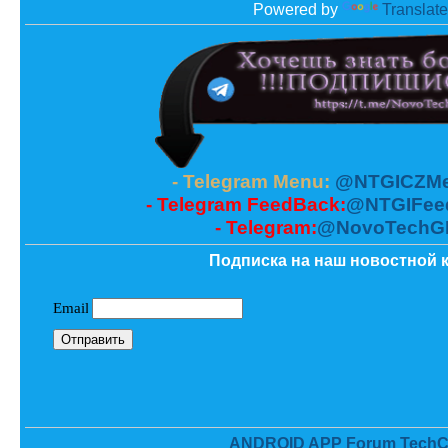
Powered by
Translate
- Telegram Menu:
@NTGICZMe
- Telegram FeedBack:
@NTGIFee
- Telegram:
@NovoTechG
Подписка на наш новостной к
ANDROID APP Forum TechC