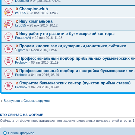
Desolator
» 04 дек 2016, 04:42
Champion-club
ksu555
» 28 ноя 2016, 13:45
Ищу компаньона
ksu555
» 28 ноя 2016, 10:12
Ищу работу по развитию букмекерской конторы
PotapovAd
» 22 сен 2016, 11:28
Продам кнопки,замки,купюрники,монетники,счётчики.
gmm
» 14 сен 2016, 11:54
Профессиональный подбор прибыльных букмекеpcких л
Probook
» 08 авг 2015, 21:19
Профессиональный подбор и настройка букмекеpcких ли
Probook
» 04 ноя 2016, 03:49
Открытие букмекерских контор (пунктов приёма ставок).
Probook
» 04 ноя 2016, 03:48
Вернуться в Список форумов
КТО СЕЙЧАС НА ФОРУМЕ
Сейчас этот форум просматривают: нет зарегистрированных пользователей и гости: 1
Список форумов