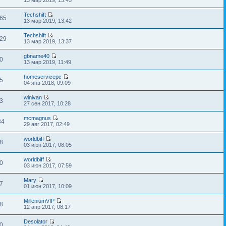
Techshift
65
13 мар 2019, 13:42
Techshift
29
13 мар 2019, 13:37
gbname40
0
13 мар 2019, 11:49
homeservicepc
5
04 янв 2018, 09:09
winivan
3
27 сен 2017, 10:28
mcmagnus
34
29 авг 2017, 02:49
worldbiff
8
03 июн 2017, 08:05
worldbiff
0
03 июн 2017, 07:59
Mary
7
01 июн 2017, 10:09
MilleniumVIP
8
12 апр 2017, 08:17
Desolator
0