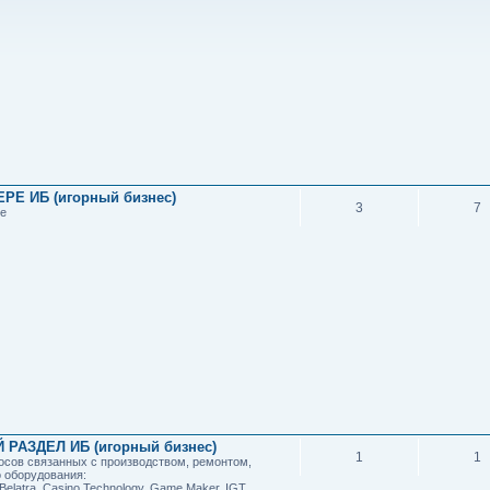
РЕ ИБ (игорный бизнес)
3
7
ме
РАЗДЕЛ ИБ (игорный бизнес)
1
1
сов связанных с производством, ремонтом,
о оборудования:
t, Belatra, Casino Technology, Game Maker, IGT,