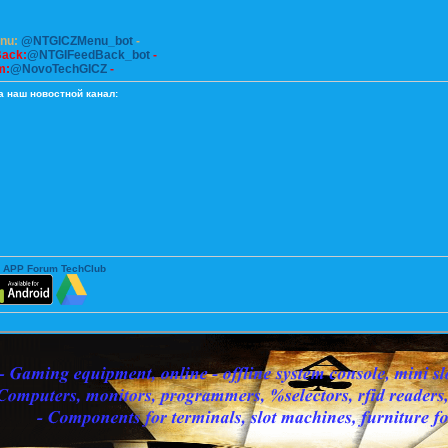
enu:
@NTGICZMenu_bot
-
Back:
@NTGIFeedBack_bot
-
m:
@NovoTechGICZ
-
а наш новостной канал:
 APP Forum TechClub