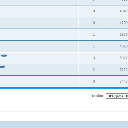
0
4841
0
4709
1
1876
1
4320
иний
3
5927
ний
2
5122
0
3447
Перейти: