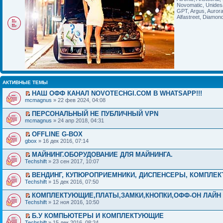
Novomatic, Unides
GPT, Argus, Auror
Alfastreet, Diamon
АКТИВНЫЕ ТЕМЫ
НАШ ОФФ КАНАЛ NOVOTECHGI.COM В WHATSAPP!!!
mcmagnus
» 22 фев 2024, 04:08
ПЕРСОНАЛЬНЫЙ НЕ ПУБЛИЧНЫЙ VPN
mcmagnus
» 24 апр 2018, 04:31
OFFLINE G-BOX
gbox
» 16 дек 2016, 07:14
МАЙНИНГ.ОБОРУДОВАНИЕ ДЛЯ МАЙНИНГА.
Techshift
» 23 сен 2017, 10:07
ВЕНДИНГ, КУПЮРОПРИЕМНИКИ, ДИСПЕНСЕРЫ, КОМПЛЕ
Techshift
» 15 дек 2016, 07:50
КОМПЛЕКТУЮЩИЕ,ПЛАТЫ,ЗАМКИ,КНОПКИ,ОФФ-ОН ЛАЙН
Techshift
» 12 ноя 2016, 10:50
Б.У КОМПЬЮТЕРЫ И КОМПЛЕКТУЮЩИЕ
Techshift
» 15 дек 2016, 08:24