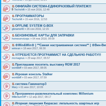
ОФФЛАЙН СИСТЕМА-ЕДИНОРАЗОВЫЙ ПЛАТЕЖ!!!
Techshift
» 15 ноя 2016, 12:48
ПРОГРАММАТОРЫ
Techshift
» 15 ноя 2016, 12:53
OFFLINE SYSTEM G-BOX
gbname40
» 26 сен 2016, 12:15
БЕНЗИНОВЫЕ КАРТЫ ДЛЯ ЗАПРАВКИ
homeservicepc
» 04 янв 2018, 09:09
♔Win&Win♔ | **Самая настраиваемая система** | ♔Вин-В
winivan
» 18 июл 2017, 06:30
!!!ТРЕБУЕТСЯ ПРОГРАММИСТ НА СДЕЛЬНУЮ РАБОТУ!!!
mcmagnus
» 29 мар 2017, 05:57
Приглашаем посетить выставку RGW 2017
worldbiff
» 03 июн 2017, 08:05
Игровая консоль Stalker
worldbiff
» 03 июн 2017, 07:59
система Гаминатор3
Mary
» 01 июн 2017, 10:09
Программно-развлекательный комплекс Millenium
MilleniumVIP
» 12 апр 2017, 08:17
Игорная лицензия Кюрасао: легальность азартных игр