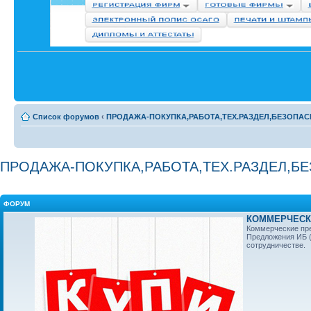
Список форумов
‹
ПРОДАЖА-ПОКУПКА,РАБОТА,ТЕХ.РАЗДЕЛ,БЕЗОПАС
ПРОДАЖА-ПОКУПКА,РАБОТА,ТЕХ.РАЗДЕЛ,Б
ФОРУМ
КОММЕРЧЕСКИ
Коммерческие пре
Предложения ИБ (
сотрудничестве.