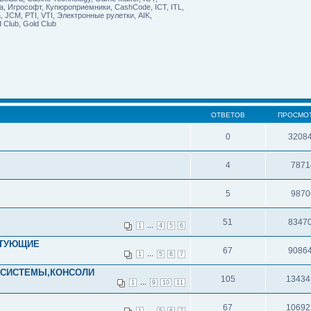
a, Игрософт, Купюроприемники, CashCode, ICT, ITL,
a, JCM, PTI, VTI, Электронные рулетки, AIK,
d Club, Gold Club
ОТВЕТОВ
ПРОСМО
0
3208
4
7871
5
9870
51
8347
...
1
4
5
6
КТУЮЩИЕ
67
9086
...
1
5
6
7
 СИСТЕМЫ,КОНСОЛИ
105
13434
...
1
9
10
11
67
10692
...
1
5
6
7