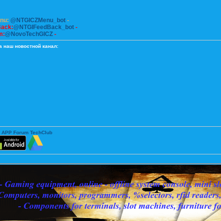
enu:
@NTGICZMenu_bot
-
Back:
@NTGIFeedBack_bot
-
m:
@NovoTechGICZ
-
а наш новостной канал:
 APP Forum TechClub