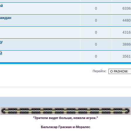
ей
0
6336
раждан
0
4480
0
4316
цу
0
3886
Й
0
3561
Перейти:
"Зрители видят больше, нежели игрок."
Бальтасар Грасиан-и-Моралес