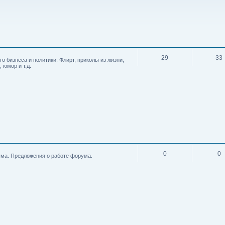
29
33
го бизнеса и политики. Флирт, приколы из жизни,
 юмор и т.д.
0
0
ма. Предложения о работе форума.