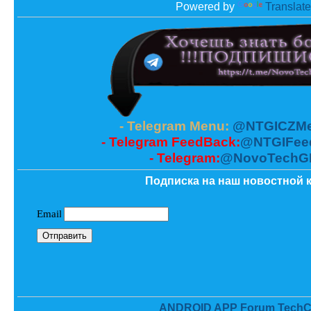
Powered by
Translate
- Telegram Menu:
@NTGICZMe
- Telegram FeedBack:
@NTGIFee
- Telegram:
@NovoTechG
Подписка на наш новостной к
ANDROID APP Forum TechC