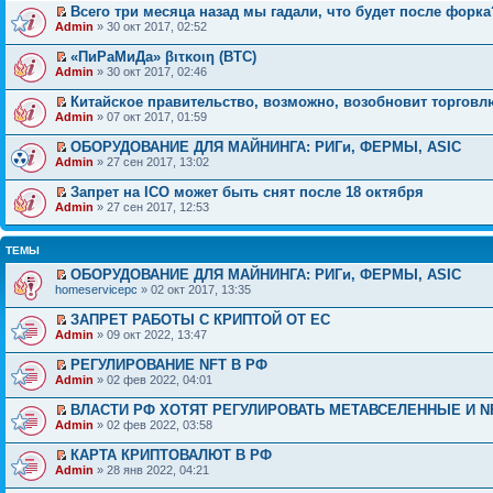
Всего три месяца назад мы гадали, что будет после форка
Admin
» 30 окт 2017, 02:52
«ПиРаМиДа» βιτκοιη (BTC)
Admin
» 30 окт 2017, 02:46
Китайское правительство, возможно, возобновит торговл
Admin
» 07 окт 2017, 01:59
ОБОРУДОВАНИЕ ДЛЯ МАЙНИНГА: РИГи, ФЕРМЫ, ASIC
Admin
» 27 сен 2017, 13:02
Зап­рет на ICO может быть снят после 18 октября
Admin
» 27 сен 2017, 12:53
ТЕМЫ
ОБОРУДОВАНИЕ ДЛЯ МАЙНИНГА: РИГи, ФЕРМЫ, ASIC
homeservicepc
» 02 окт 2017, 13:35
ЗАПРЕТ РАБОТЫ С КРИПТОЙ ОТ ЕС
Admin
» 09 окт 2022, 13:47
РЕГУЛИРОВАНИЕ NFT В РФ
Admin
» 02 фев 2022, 04:01
ВЛАСТИ РФ ХОТЯТ РЕГУЛИРОВАТЬ МЕТАВСЕЛЕННЫЕ И N
Admin
» 02 фев 2022, 03:58
КАРТА КРИПТОВАЛЮТ В РФ
Admin
» 28 янв 2022, 04:21