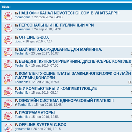
ТЕМЫ
НАШ ОФФ КАНАЛ NOVOTECHGI.COM В WHATSAPP!!!
mcmagnus
» 22 фев 2024, 04:08
ПЕРСОНАЛЬНЫЙ НЕ ПУБЛИЧНЫЙ VPN
mcmagnus
» 24 апр 2018, 04:31
OFFLINE G-BOX
gbox
» 16 дек 2016, 07:14
МАЙНИНГ.ОБОРУДОВАНИЕ ДЛЯ МАЙНИНГА.
Techshift
» 23 сен 2017, 10:07
ВЕНДИНГ, КУПЮРОПРИЕМНИКИ, ДИСПЕНСЕРЫ, КОМПЛЕ
Techshift
» 15 дек 2016, 07:50
КОМПЛЕКТУЮЩИЕ,ПЛАТЫ,ЗАМКИ,КНОПКИ,ОФФ-ОН ЛАЙН
СИСТЕМЫ,КОНСОЛИ
Techshift
» 12 ноя 2016, 10:50
Б.У КОМПЬЮТЕРЫ И КОМПЛЕКТУЮЩИЕ
Techshift
» 15 дек 2016, 08:24
ОФФЛАЙН СИСТЕМА-ЕДИНОРАЗОВЫЙ ПЛАТЕЖ!!!
Techshift
» 15 ноя 2016, 12:48
ПРОГРАММАТОРЫ
Techshift
» 15 ноя 2016, 12:53
OFFLINE SYSTEM G-BOX
gbname40
» 26 сен 2016, 12:15