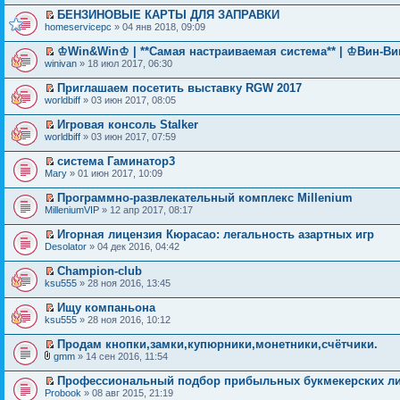
БЕНЗИНОВЫЕ КАРТЫ ДЛЯ ЗАПРАВКИ
homeservicepc
» 04 янв 2018, 09:09
♔Win&Win♔ | **Самая настраиваемая система** | ♔Вин-В
winivan
» 18 июл 2017, 06:30
Приглашаем посетить выставку RGW 2017
worldbiff
» 03 июн 2017, 08:05
Игровая консоль Stalker
worldbiff
» 03 июн 2017, 07:59
система Гаминатор3
Mary
» 01 июн 2017, 10:09
Программно-развлекательный комплекс Millenium
MilleniumVIP
» 12 апр 2017, 08:17
Игорная лицензия Кюрасао: легальность азартных игр
Desolator
» 04 дек 2016, 04:42
Champion-club
ksu555
» 28 ноя 2016, 13:45
Ищу компаньона
ksu555
» 28 ноя 2016, 10:12
Продам кнопки,замки,купюрники,монетники,счётчики.
gmm
» 14 сен 2016, 11:54
Профессиональный подбор прибыльных букмекеpcких л
Probook
» 08 авг 2015, 21:19