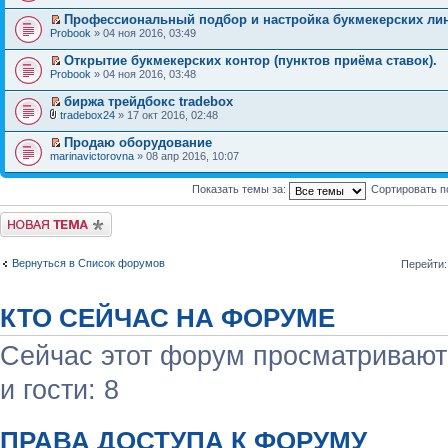
Профессиональный подбор и настройка букмекеpcких ли
Probook
» 04 ноя 2016, 03:49
Открытие букмекерских контор (пунктов приёма ставок).
Probook
» 04 ноя 2016, 03:48
биржа трейдбокс tradebox
tradebox24
» 17 окт 2016, 02:48
Продаю оборудование
marinavictorovna
» 08 апр 2016, 10:07
Показать темы за:
Сортировать п
Начать новую тему
Вернуться в Список форумов
Перейти:
КТО СЕЙЧАС НА ФОРУМЕ
Сейчас этот форум просматривают:
и гости: 8
ПРАВА ДОСТУПА К ФОРУМУ