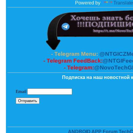
Powered by
Translate
- Telegram Menu:
@NTGICZMe
- Telegram FeedBack:
@NTGIFee
- Telegram:
@NovoTechG
Подписка на наш новостной к
ANDROID APP Forum TechC