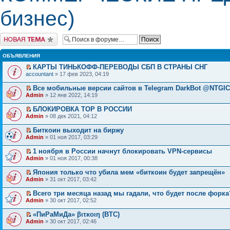
бизнес)
Начать новую тему
ОБЪЯВЛЕНИЯ
КАРТЫ ТИНЬКОФФ-ПЕРЕВОДЫ СБП В СТРАНЫ СНГ
accountant
» 17 фев 2023, 04:19
Все мобильные версии сайтов в Telegram DarkBot @NTGI
Admin
» 12 янв 2022, 14:19
БЛОКИРОВКА ТОР В РОССИИ
Admin
» 08 дек 2021, 04:12
Биткоин выходит на биржу
Admin
» 01 ноя 2017, 03:29
1 ноября в России начнут блокировать VPN-сервисы
Admin
» 01 ноя 2017, 00:38
Япония только что убила мем «биткоин будет запрещён»
Admin
» 31 окт 2017, 03:42
Всего три месяца назад мы гадали, что будет после форка
Admin
» 30 окт 2017, 02:52
«ПиРаМиДа» βιτκοιη (BTC)
Admin
» 30 окт 2017, 02:46