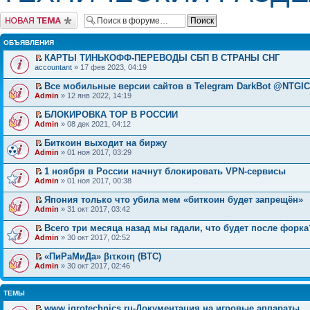
Начать новую тему
ОБЪЯВЛЕНИЯ
КАРТЫ ТИНЬКОФФ-ПЕРЕВОДЫ СБП В СТРАНЫ СНГ
accountant
» 17 фев 2023, 04:19
Все мобильные версии сайтов в Telegram DarkBot @NTGI
Admin
» 12 янв 2022, 14:19
БЛОКИРОВКА ТОР В РОССИИ
Admin
» 08 дек 2021, 04:12
Биткоин выходит на биржу
Admin
» 01 ноя 2017, 03:29
1 ноября в России начнут блокировать VPN-сервисы
Admin
» 01 ноя 2017, 00:38
Япония только что убила мем «биткоин будет запрещён»
Admin
» 31 окт 2017, 03:42
Всего три месяца назад мы гадали, что будет после форка
Admin
» 30 окт 2017, 02:52
«ПиРаМиДа» βιτκοιη (BTC)
Admin
» 30 окт 2017, 02:46
ТЕМЫ
www.igrotechnics.ru-Документация на игровые аппараты