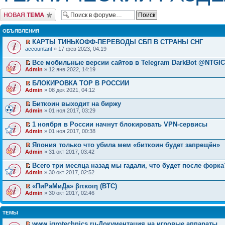
Начать новую тему
ОБЪЯВЛЕНИЯ
КАРТЫ ТИНЬКОФФ-ПЕРЕВОДЫ СБП В СТРАНЫ СНГ
accountant
» 17 фев 2023, 04:19
Все мобильные версии сайтов в Telegram DarkBot @NTGI
Admin
» 12 янв 2022, 14:19
БЛОКИРОВКА ТОР В РОССИИ
Admin
» 08 дек 2021, 04:12
Биткоин выходит на биржу
Admin
» 01 ноя 2017, 03:29
1 ноября в России начнут блокировать VPN-сервисы
Admin
» 01 ноя 2017, 00:38
Япония только что убила мем «биткоин будет запрещён»
Admin
» 31 окт 2017, 03:42
Всего три месяца назад мы гадали, что будет после форка
Admin
» 30 окт 2017, 02:52
«ПиРаМиДа» βιτκοιη (BTC)
Admin
» 30 окт 2017, 02:46
ТЕМЫ
www.igrotechnics.ru-Документация на игровые аппараты