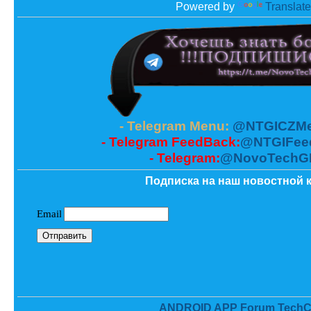
Powered by
Translate
- Telegram Menu:
@NTGICZMe
- Telegram FeedBack:
@NTGIFee
- Telegram:
@NovoTechG
Подписка на наш новостной к
ANDROID APP Forum TechC