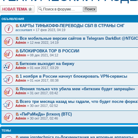
Начать новую тему
ОБЪЯВЛЕНИЯ
КАРТЫ ТИНЬКОФФ-ПЕРЕВОДЫ СБП В СТРАНЫ СНГ
accountant
» 17 фев 2023, 04:19
Все мобильные версии сайтов в Telegram DarkBot @NTGI
Admin
» 12 янв 2022, 14:19
БЛОКИРОВКА ТОР В РОССИИ
Admin
» 08 дек 2021, 04:12
Биткоин выходит на биржу
Admin
» 01 ноя 2017, 03:29
1 ноября в России начнут блокировать VPN-сервисы
Admin
» 01 ноя 2017, 00:38
Япония только что убила мем «биткоин будет запрещён»
Admin
» 31 окт 2017, 03:42
Всего три месяца назад мы гадали, что будет после форка
Admin
» 30 окт 2017, 02:52
«ПиРаМиДа» βιτκοιη (BTC)
Admin
» 30 окт 2017, 02:46
ТЕМЫ
www.igrotechnics.ru-Документация на игровые аппараты