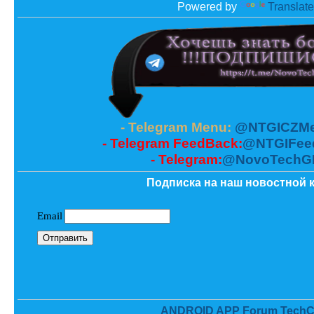
Powered by
Translate
- Telegram Menu:
@NTGICZMe
- Telegram FeedBack:
@NTGIFee
- Telegram:
@NovoTechG
Подписка на наш новостной к
ANDROID APP Forum TechC