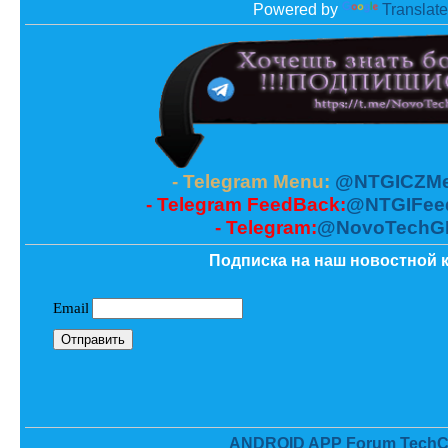
Powered by
Translate
- Telegram Menu:
@NTGICZMe
- Telegram FeedBack:
@NTGIFee
- Telegram:
@NovoTechG
Подписка на наш новостной к
ANDROID APP Forum TechC