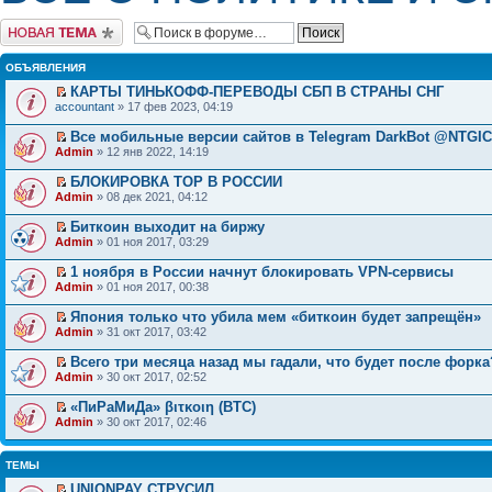
Начать новую тему
ОБЪЯВЛЕНИЯ
КАРТЫ ТИНЬКОФФ-ПЕРЕВОДЫ СБП В СТРАНЫ СНГ
accountant
» 17 фев 2023, 04:19
Все мобильные версии сайтов в Telegram DarkBot @NTGI
Admin
» 12 янв 2022, 14:19
БЛОКИРОВКА ТОР В РОССИИ
Admin
» 08 дек 2021, 04:12
Биткоин выходит на биржу
Admin
» 01 ноя 2017, 03:29
1 ноября в России начнут блокировать VPN-сервисы
Admin
» 01 ноя 2017, 00:38
Япония только что убила мем «биткоин будет запрещён»
Admin
» 31 окт 2017, 03:42
Всего три месяца назад мы гадали, что будет после форка
Admin
» 30 окт 2017, 02:52
«ПиРаМиДа» βιτκοιη (BTC)
Admin
» 30 окт 2017, 02:46
ТЕМЫ
UNIONPAY СТРУСИЛ