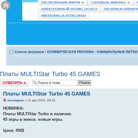
Список форумов
‹
КОММЕРЧЕСКАЯ РЕКЛАМА - ОФИЦИАЛЬНЫЕ ВЕТКИ
Платы MULTIStar Turbo 45 GAMES
Комментировать
Платы MULTIStar Turbo 45 GAMES
mcmagnus
» 11 дек 2024, 06:22
НОВИНКА:
Платы MULTIStar Turbo в наличии.
45 игры в миксе, новые игры.
Цена: 450$