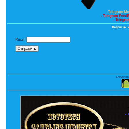
- Telegram M
- Telegram Feed
- Telegra
Подписка н
ANDROID