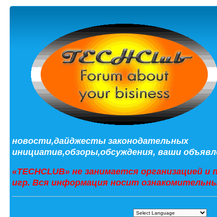
новости,дайджесты законодательных
инициатив,обзоры,обсуждения, ваши объявле
«TECHCLUB» не занимается организацией и 
игр. Вся информация носит ознакомительны