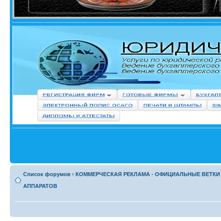
Список форумов
‹
КОММЕРЧЕСКАЯ РЕКЛАМА - ОФИЦИАЛЬНЫЕ ВЕТКИ
АППАРАТОВ