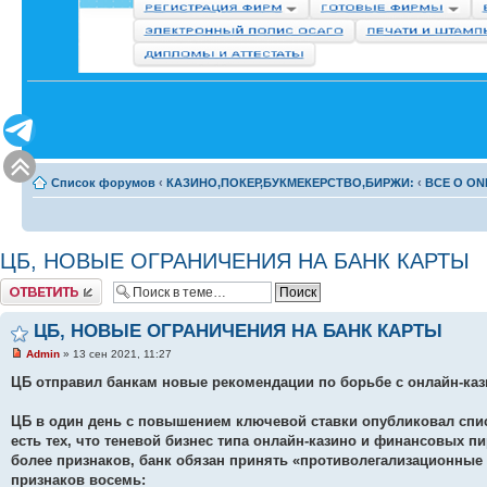
Список форумов
‹
КАЗИНО,ПОКЕР,БУКМЕКЕРСТВО,БИРЖИ:
‹
ВСЕ О ON
ЦБ, НОВЫЕ ОГРАНИЧЕНИЯ НА БАНК КАРТЫ
Комментировать
ЦБ, НОВЫЕ ОГРАНИЧЕНИЯ НА БАНК КАРТЫ
Admin
» 13 сен 2021, 11:27
ЦБ отправил банкам новые рекомендации по борьбе с онлайн-ка
ЦБ в один день с повышением ключевой ставки опубликовал спис
есть тех, что теневой бизнес типа онлайн-казино и финансовых 
более признаков, банк обязан принять «противолегализационные 
признаков восемь: