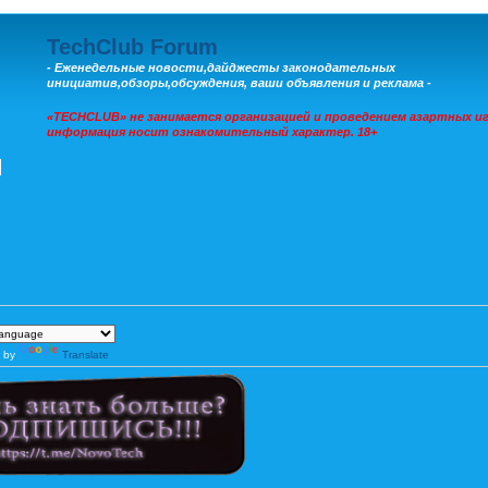
TechClub Forum
- Еженедельные новости,дайджесты законодательных
инициатив,обзоры,обсуждения, ваши объявления и реклама -
«TECHCLUB» не занимается организацией и проведением азартных иг
информация носит ознакомительный характер. 18+
 by
Translate