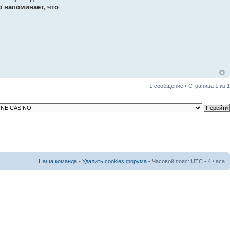
о напоминает, что
1 сообщение • Страница
1
из
1
Наша команда
•
Удалить cookies форума
• Часовой пояс: UTC - 4 часа