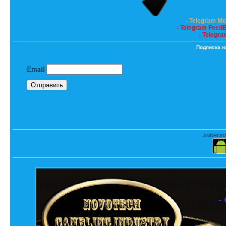
- Telegram M
- Telegram Feed
- Telegra
Подписка н
ANDROID