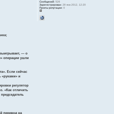
Сообщений:
526
Зарегистрирован:
28 янв 2012, 12:20
Пункты репутации:
0
нка;
выигрывает, — о
ые» операции ушли
а». Если сейчас
ь «руками» и
ировки регулятор
о. «Как отличить
ю председатель
й перевод на