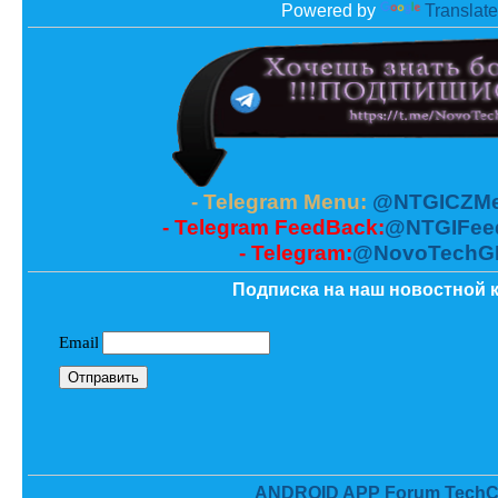
Powered by
Translate
- Telegram Menu:
@NTGICZMe
- Telegram FeedBack:
@NTGIFee
- Telegram:
@NovoTechG
Подписка на наш новостной к
ANDROID APP Forum TechC