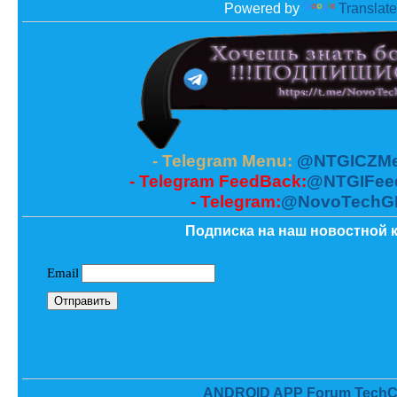
Powered by
Translate
- Telegram Menu:
@NTGICZMe
- Telegram FeedBack:
@NTGIFee
- Telegram:
@NovoTechG
Подписка на наш новостной к
ANDROID APP Forum TechC