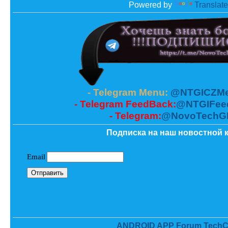
Powered by
Translate
- Telegram Menu:
@NTGICZMe
- Telegram FeedBack:
@NTGIFee
- Telegram:
@NovoTechG
Подписка на наш новостной к
ANDROID APP Forum TechC