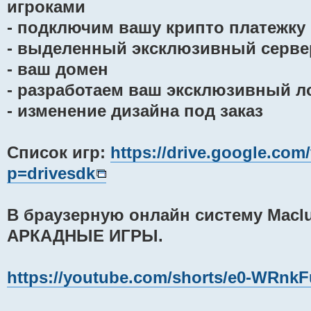
игроками
- подключим вашу крипто платежку
- выделенный эксклюзивный серве
- ваш домен
- разработаем ваш эксклюзивный л
- изменение дизайна под заказ
Список игр:
https://drive.google.com/
p=drivesdk
В браузерную онлайн систему Mac
АРКАДНЫЕ ИГРЫ.
https://youtube.com/shorts/e0-WRnk