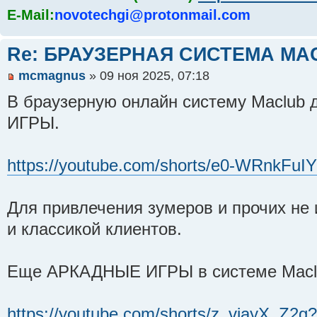
E-Mail:
novotechgi@protonmail.com
Re: БРАУЗЕРНАЯ СИСТЕМА MA
mcmagnus
» 09 ноя 2025, 07:18
В браузерную онлайн систему Maclu
ИГРЫ.
https://youtube.com/shorts/e0-WRnkFuI
Для привлечения зумеров и прочих не
и классикой клиентов.
Еще АРКАДНЫЕ ИГРЫ в системе Macl
https://youtube.com/shorts/z_vjayX_Z2g?