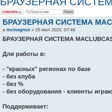
БРАУЗЕРНАЯ СИСТЕ
Комментировать
БРАУЗЕРНАЯ СИСТЕМА MA
mcmagnus
» 25 июл 2025, 07:46
БРАУЗЕРНАЯ СИСТЕМА MACLUBCAS
Для работы в:
- "красных" регионах по базе
- без клуба
- без %
- без оборудования - клиенты играю
Поддерживает: