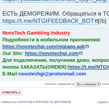
ЕСТЬ ДЕМОРЕЖИМ. Обращаться в ТС
https://t.me/NTGIFEEDBACK_BOT
[/b]
NovoTech Gambling Industry
Подробности в мобильном приложении:
https://novotechgi.com/ntgiapp.apk
Our Site:
https://novotechgi.com
Для подключения, получения демо, вопрос
кнопка ЗАКАЗАТЬ(ORDER):
https://t.me/NT
E-Mail:
novotechgi@protonmail.com
Показать сообщения за:
Сорти
Комментировать
Вернуться в КОНСОЛИ И ИГРОВОЕ ПО ДЛЯ КЛУБОВ
Перейти: