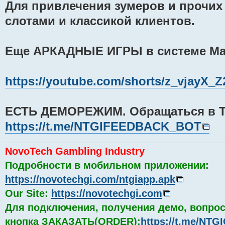
Для привлечения зумеров и прочих
слотами и классикой клиентов.
Еще АРКАДНЫЕ ИГРЫ в системе Ma
https://youtube.com/shorts/z_vjayX_Z
ЕСТЬ ДЕМОРЕЖИМ. Обращаться в Т
https://t.me/NTGIFEEDBACK_BOT
NovoTech Gambling Industry
Подробности в мобильном приложении:
https://novotechgi.com/ntgiapp.apk
Our Site:
https://novotechgi.com
Для подключения, получения демо, вопрос
кнопка ЗАКАЗАТЬ(ORDER):
https://t.me/NT