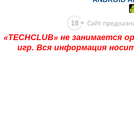
«TECHCLUB» не занимается ор
игр. Вся информация носи