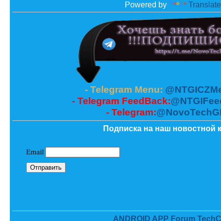
Powered by
Translate
- Telegram Menu:
@NTGICZMe
- Telegram FeedBack:
@NTGIFee
- Telegram:
@NovoTechG
Подписка на наш новостной к
ANDROID APP Forum TechC