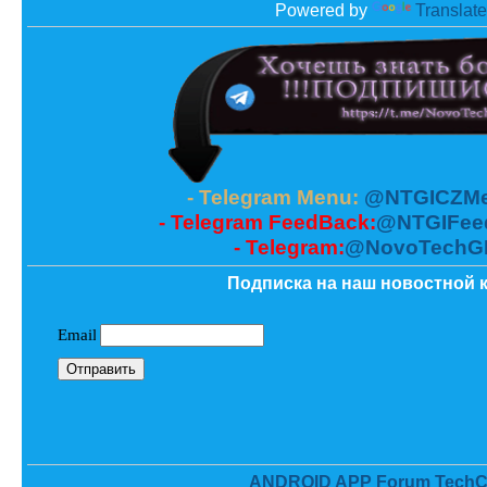
Powered by
Translate
- Telegram Menu:
@NTGICZMe
- Telegram FeedBack:
@NTGIFee
- Telegram:
@NovoTechG
Подписка на наш новостной к
ANDROID APP Forum TechC