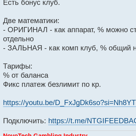
Есть бонус клуб.
Две математики:
- ОРИГИНАЛ - как аппарат, % можно с
отдельно
- ЗАЛЬНАЯ - как комп клуб, % общий 
Тарифы:
% от баланса
Фикс платеж безлимит по кр.
https://youtu.be/D_FxJgDk6so?si=Nh8
Подключить:
https://t.me/NTGIFEEDB
NovoTech Gambling Industry