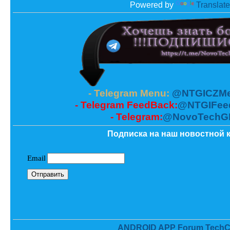
Powered by
Translate
- Telegram Menu:
@NTGICZMe
- Telegram FeedBack:
@NTGIFee
- Telegram:
@NovoTechG
Подписка на наш новостной к
ANDROID APP Forum TechC