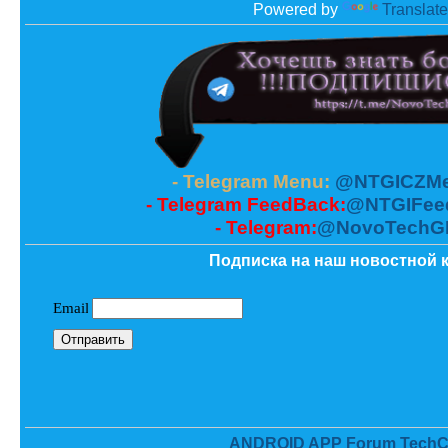
Powered by
Translate
- Telegram Menu:
@NTGICZMe
- Telegram FeedBack:
@NTGIFee
- Telegram:
@NovoTechG
Подписка на наш новостной к
ANDROID APP Forum TechC