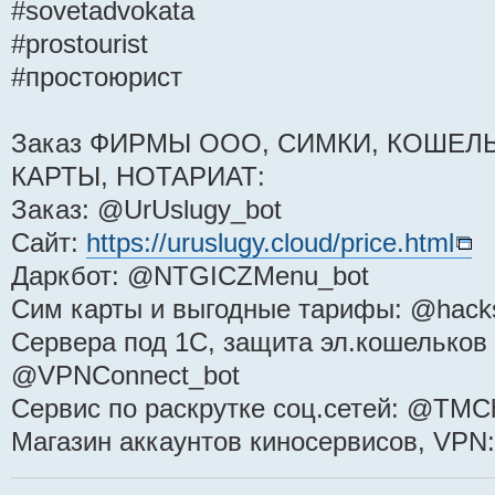
#sovetadvokata
#prostourist
#простоюрист
Заказ ФИРМЫ ООО, СИМКИ, КОШЕЛЬ
КАРТЫ, НОТАРИАТ:
Заказ: @UrUslugy_bot
Сайт:
https://uruslugy.cloud/price.html
Даркбот: @NTGICZMenu_bot
Сим карты и выгодные тарифы: @hack
Сервера под 1С, защита эл.кошельков 
@VPNConnect_bot
Сервис по раскрутке соц.сетей: @TMCh
Магазин аккаунтов киносервисов, VPN