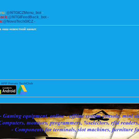
enu:
@NTGICZMenu_bot
-
Back:
@NTGIFeedBack_bot
-
m:
@NovoTechGICZ
-
а наш новостной канал:
 APP Forum TechClub