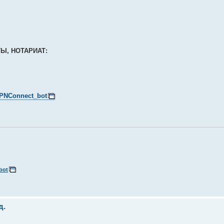
ТЫ, НОТАРИАТ:
/VPNConnect_bot
bot
д.