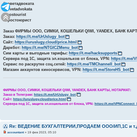
#советадвоката
#sovetadvokata
#prostourist
#простоюрист
Заказ ФИРМЫ ООО, СИМКИ, КОШЕЛЬКИ QIWI, YANDEX, БАНК КАР
Заказ:
https://t.me/UrUslugy_bot
Сайт:
https://uruslugy.cloud/price.html
Даркбот:
https://t.me/NTGICZMenu_bot
Сим карты и выгодные тарифы:
https://t.me/hacksupports
Сервера под 1С, защита эл.кошельков от блока, VPN:
https://t.me
Сервис по раскрутке соц.сетей:
https://t.me/TMChannelI_bot
Магазин аккаунтов киносервисов, VPN:
https://t.me/StoreHS_bot
ФИРМЫ ООО, СИМКИ, КОШЕЛЬКИ QIWI, YANDEX, БАНК КАРТЫ, НОТАРИАТ:
Заказ в Телеграм:
https://t.me/UrUslugy_bot
Сайт:
https://uruslugy.cloud/price.html
Сервера под 1С, защита эл.кошельков от блока, VPN:
https://t.me/VPNConnect_
Re: ВЕДЕНИЕ БУХГАЛТЕРИИ,ПРОДАЕМ ООО/ИП,1C и т.
accountant
» 19 фев 2023, 05:10