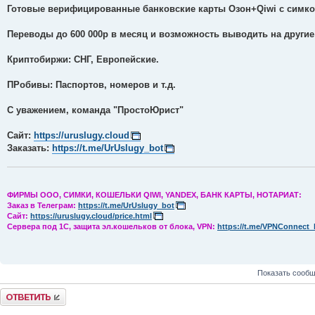
Готовые верифицированные банковские карты Озон+Qiwi с симко
Переводы до 600 000р в месяц и возможность выводить на другие
Криптобиржи: СНГ, Европейские.
ПРобивы: Паспортов, номеров и т.д.
С уважением, команда "ПростоЮрист"
Сайт:
https://uruslugy.cloud
Заказать:
https://t.me/UrUslugy_bot
ФИРМЫ ООО, СИМКИ, КОШЕЛЬКИ QIWI, YANDEX, БАНК КАРТЫ, НОТАРИАТ:
Заказ в Телеграм:
https://t.me/UrUslugy_bot
Сайт:
https://uruslugy.cloud/price.html
Сервера под 1С, защита эл.кошельков от блока, VPN:
https://t.me/VPNConnect_
Показать сообщ
Комментировать