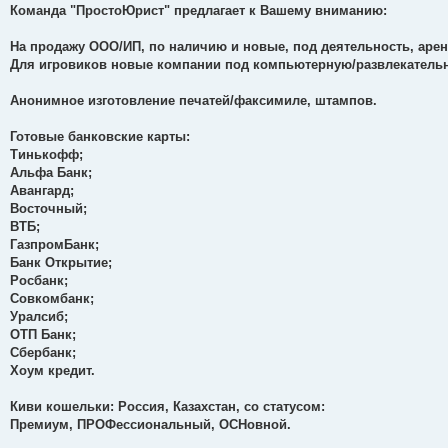
Команда "ПростоЮрист" предлагает к Вашему вниманию:
На продажу ООО/ИП, по наличию и новые, под деятельность, арен
Для игровиков новые компании под компьютерную/развлекательн
Анонимное изготовление печатей/факсимиле, штампов.
Готовые банковские карты:
Тинькофф;
Альфа Банк;
Авангард;
Восточный;
ВТБ;
ГазпромБанк;
Банк Открытие;
Росбанк;
Совкомбанк;
Уралсиб;
ОТП Банк;
Сбербанк;
Хоум кредит.
Киви кошельки: Россия, Казахстан, со статусом:
Премиум, ПРОФессиональный, ОСНовной.