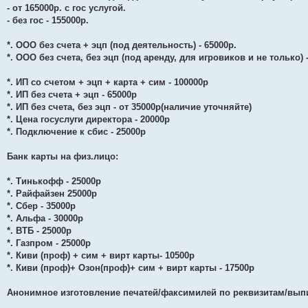
- от 165000р. с гос услугой.
- без гос - 155000р.
*. ООО без счета + эцп (под деятельность) - 65000р.
*. ООО без счета, без эцп (под аренду, для игровиков и не только) 
*. ИП со счетом + эцп + карта + сим - 100000р
*. ИП без счета + эцп - 65000р
*. ИП без счета, без эцп - от 35000р(наличие уточняйте)
*. Цена госуслуги директора - 20000р
*. Подключение к сбис - 25000р
Банк карты на физ.лицо:
*. Тинькофф - 25000р
*. Райфайзен 25000р
*. Сбер - 35000р
*. Альфа - 30000р
*. ВТБ - 25000р
*. Газпром - 25000р
*. Киви (проф) + сим + вирт карты- 10500р
*. Киви (проф)+ Озон(проф)+ сим + вирт карты - 17500р
Анонимное изготовление печатей/факсимилей по реквизитам/выпис