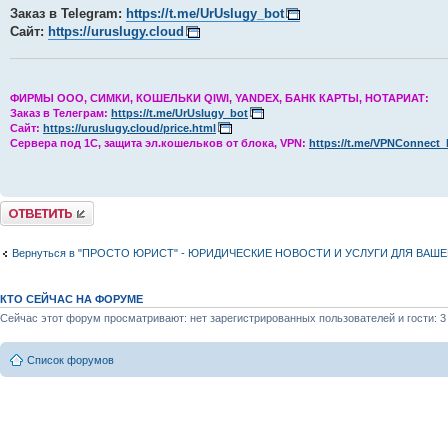
Заказ в Telegram:
https://t.me/UrUslugy_bot
Сайт:
https://uruslugy.cloud
ФИРМЫ ООО, СИМКИ, КОШЕЛЬКИ QIWI, YANDEX, БАНК КАРТЫ, НОТАРИАТ:
Заказ в Телеграм:
https://t.me/UrUslugy_bot
Сайт:
https://uruslugy.cloud/price.html
Сервера под 1С, защита эл.кошельков от блока, VPN:
https://t.me/VPNConnect_
Комментировать
Вернуться в "ПРОСТО ЮРИСТ" - ЮРИДИЧЕСКИЕ НОВОСТИ И УСЛУГИ ДЛЯ ВАШ
КТО СЕЙЧАС НА ФОРУМЕ
Сейчас этот форум просматривают: нет зарегистрированных пользователей и гости: 3
Список форумов