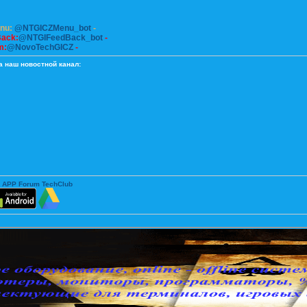
enu:
@NTGICZMenu_bot
-
Back:
@NTGIFeedBack_bot
-
m:
@NovoTechGICZ
-
а наш новостной канал:
 APP Forum TechClub