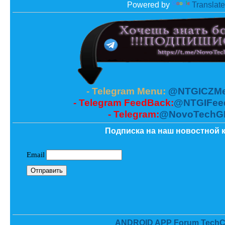
Powered by
Translate
- Telegram Menu:
@NTGICZMe
- Telegram FeedBack:
@NTGIFee
- Telegram:
@NovoTechG
Подписка на наш новостной к
ANDROID APP Forum TechC