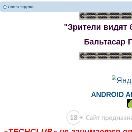
Список форумов
"Зрители видят 
Бальтасар 
ANDROID A
«TECHCLUB» не занимается ор