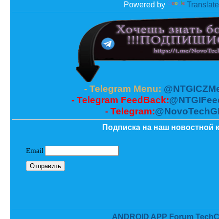
Powered by
Translate
- Telegram Menu:
@NTGICZMe
- Telegram FeedBack:
@NTGIFee
- Telegram:
@NovoTechG
Подписка на наш новостной к
ANDROID APP Forum TechC