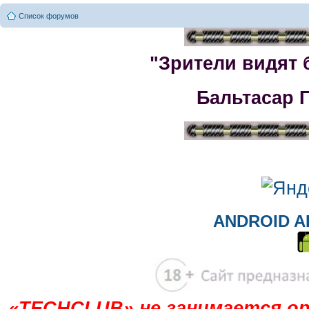
Список форумов
"Зрители видят 
Бальтасар 
ANDROID A
«TECHCLUB» не занимается ор