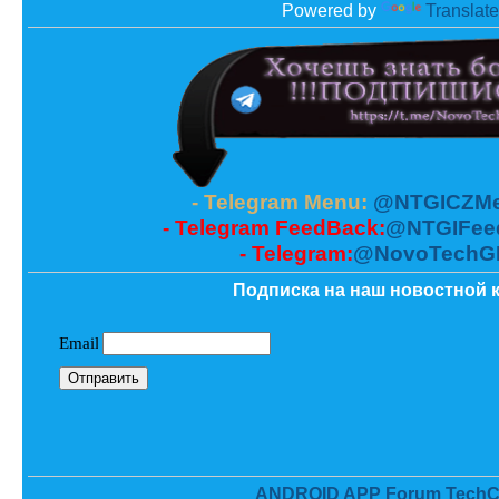
Powered by
Translate
- Telegram Menu:
@NTGICZMe
- Telegram FeedBack:
@NTGIFee
- Telegram:
@NovoTechG
Подписка на наш новостной к
ANDROID APP Forum TechC